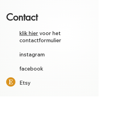
Contact
klik hier
voor het
contactformulier
instagram
facebook
Etsy
Volg mij op
facebook
voor de
laatste kunstwerken, modellen
en filmpjes.
Bouwplatenwinkel