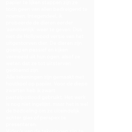
papier te lijken stappen zijn ze
toch geen van allen bedreigend te
noemen. Integendeel, ik
probeerde de dieren eerder
‘aandoenlijk’ weer te geven. Dus
niet de Hollywood versie van het
uitgestorven dier. De dieren zijn
goeiig en passief en kijken
vermoeid uit hun ogen, alsof ze
weten dat ze tot uitsterven
gedoemd zijn.
Alle tekeningen zijn gemaakt met
houtkool op papier. Voor de diepe
zwarten heb ik zwart
pastelpotlood gebruikt. Het werk
is nog niet ingelijst, maar het is wel
de bedoeling om ze uiteindelijk
achter glas of perspex te
presenteren.
Video’s van de tekeningen zijn te