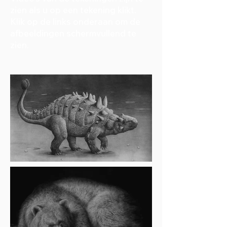
zien als u op een tekening klikt.
Klik op de links onderaan om de
afbeeldingen schermvullend te
zien.