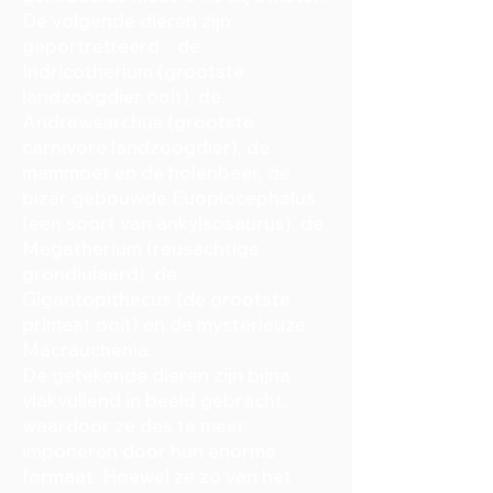
De volgende dieren zijn
geportretteerd: , de
Indricotherium (grootste
landzoogdier ooit), de
Andrewsarchus (grootste
carnivore landzoogdier), de
mammoet en de holenbeer, de
bizar gebouwde Euoplocephalus
(een soort van ankylsosaurus), de
Megatherium (reusachtige
grondluiaard), de
Gigantopithecus (de grootste
primaat ooit) en de mysterieuze
Macrauchenia.
De getekende dieren zijn bijna
vlakvullend in beeld gebracht,
waardoor ze des te meer
imponeren door hun enorme
formaat. Hoewel ze zo van het