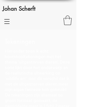
Johan Scherft
Tekeningen
Hieronder toon ik acht
houtskooltekeningen met het
thema 'uitgestorven dieren'. Deze
serie lijkt door het onderwerp en
de realistische uitwerking op
‘wildlife art’, met dit verschil dat ik
met de uitgestorven dieren meer
mijn eigen fantasie heb gebruikt.
De tekeningen zijn allemaal op
groot formaat gemaakt, de
gemiddelde maat is 1.5 bij 2 meter.