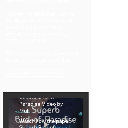
getoond in de 'Hall of Fame'.
Plaatsing is afhankelijk van de
kwaliteit van de video’s en/of
foto’s. Zorg ervoor dat u
afbeeldingen met een hoge
resolutie verzend.
Klik op elke afbeelding hieronder
om deze volledig te bekijken.
Stuur uw foto's/video's
Superb Bird-of-
Paradise Video by
Muk
Watch how the paper
Superb Bird-of-