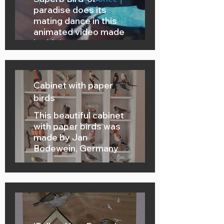
paradise does its
mating dance in this
animated video made
by Muk.
Cabinet with paper
birds
This beautiful cabinet
with paper birds was
made by Jan
Bodewein, Germany