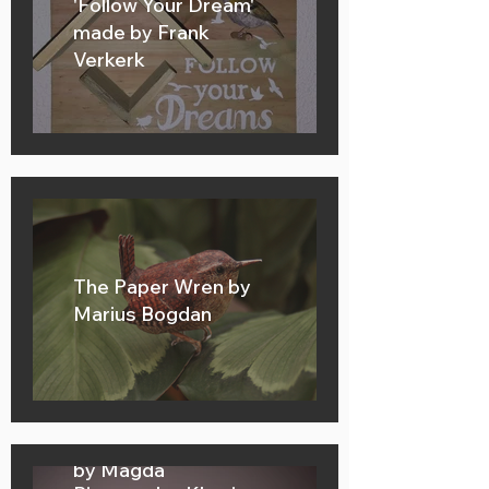
'Follow Your Dream'
made by Frank
Verkerk
The Paper Wren by
Marius Bogdan
Firecrest, made by
Magda Piotrowska-
Kloc
This firecrest made
by Magda