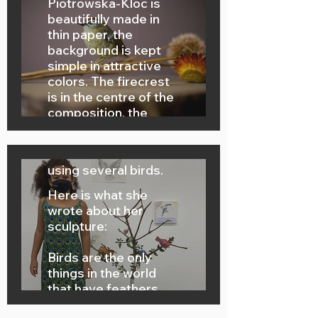
Piotrowska-Kloc is
beautifully made in
thin paper, the
background is kept
simple in attractive
colors. The firecrest
is in the centre of the
Talented 10 year old
composition, the
Neela Barberousse
flowers give a
created the sculpture
charming accent, in
"Paradise of Birds"
colours which are well
using several birds.
balanced with the bird
itself.
Here is what she
wrote about her
sculpture:
Birds are the only
things in the world
that have feathers.
My fascination with