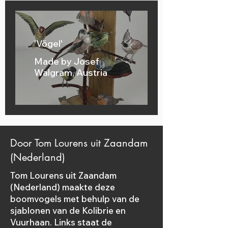
them is the inspiration
behind "Paradise of
Birds."
'Vögel'
Made by Josef
Walgram, Austria
Door Tom Lourens uit Zaandam
(Nederland)
Tom Lourens uit Zaandam
(Nederland) maakte deze
boomvogels met behulp van de
sjablonen van de Kolibrie en
Vuurhaan. Links staat de