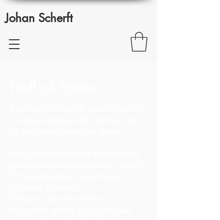
Johan Scherft
Hall of Fame
Een selectie van de geweldige en
creatieve dingen die mensen met
de papieren vogeltjes doen.
Heb je iets speciaals of creatiefs
gedaan met mijn papieren vogels?
Of misschien heb je zelf een
ontwerp gemaakt!
Stuur mij dan een foto
en
misschien wordt jouw werk wel