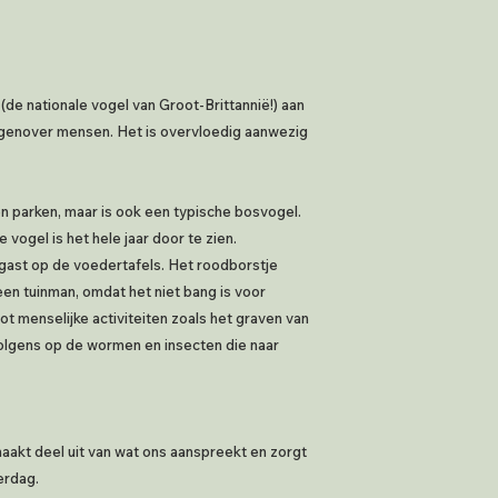
(de nationale vogel van Groot-Brittannië!) aan
genover mensen. Het is overvloedig aanwezig
 en parken, maar is ook een typische bosvogel.
 vogel is het hele jaar door te zien.
e gast op de voedertafels. Het roodborstje
en tuinman, omdat het niet bang is voor
t menselijke activiteiten zoals het graven van
volgens op de wormen en insecten die naar
aakt deel uit van wat ons aanspreekt en zorgt
erdag.