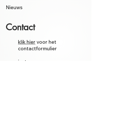
Nieuws
Contact
klik hier
voor het
contactformulier
instagram
facebook
Etsy
Volg mij op
facebook
voor de
laatste kunstwerken, modellen
en filmpjes.